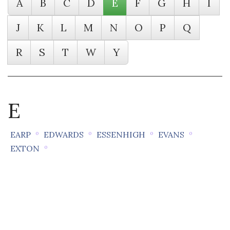
A
B
C
D
E
F
G
H
I
J
K
L
M
N
O
P
Q
R
S
T
W
Y
E
EARP
º
EDWARDS
º
ESSENHIGH
º
EVANS
º
EXTON
º