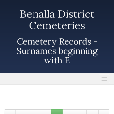
Benalla District
Cemeteries
Cemetery Records -
Surnames beginning
with E
Togg
navi